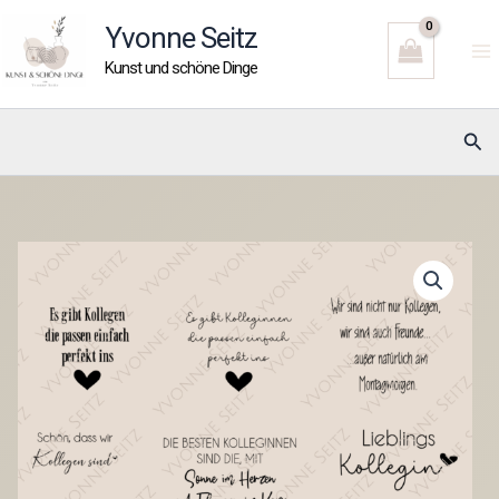
Zum
Yvonne Seitz
Inhalt
Kunst und schöne Dinge
springen
Suc