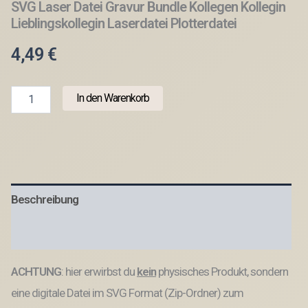
SVG Laser Datei Gravur Bundle Kollegen Kollegin
Lieblingskollegin Laserdatei Plotterdatei
4,49
€
SVG
In den Warenkorb
Laser
Datei
Gravur
Bundle
Kollegen
Kollegin
Lieblingskollegin
Beschreibung
Laserdatei
Plotterdatei
Menge
Produktsicherheit
ACHTUNG
: hier erwirbst du
kein
physisches Produkt, sondern
eine digitale Datei im SVG Format (Zip-Ordner) zum