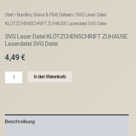
Start
/
Bundles, Gravur & Plott Dateien
/ SVG Laser Datei
KLÖTZCHENSCHRIFT ZUHAUSE Laserdatei SVG Datei
SVG Laser Datei KLÖTZCHENSCHRIFT ZUHAUSE
Laserdatei SVG Datei
4,49
€
SVG
In den Warenkorb
Laser
Datei
KLÖTZCHENSCHRIFT
ZUHAUSE
Laserdatei
SVG
Datei
Beschreibung
Menge