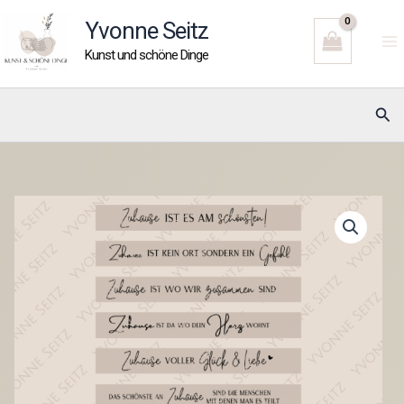
Zum
Yvonne Seitz
Inhalt
Kunst und schöne Dinge
springen
Suc