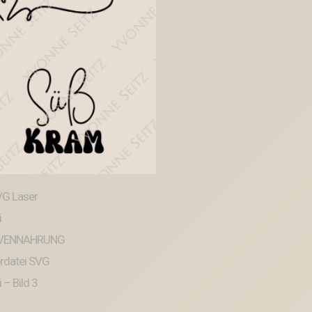
SVG
Datei
Menge