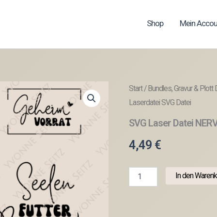
Shop
Mein Accou
Start
/
Bundles, Gravur & Plott 
Laserdatei SVG Datei
SVG Laser Datei NER
4,49
€
SVG
In den Warenk
Laser
Datei
NERVENNAHRUNG
Laserdatei