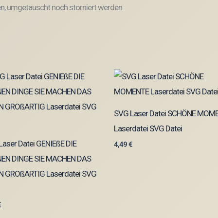
, umgetauscht noch storniert werden.
SVG Laser Datei SCHÖNE MOM
Laserdatei SVG Datei
aser Datei GENIEßE DIE
4,49
€
NEN DINGE SIE MACHEN DAS
N GROßARTIG Laserdatei SVG
€