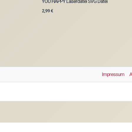
YOU HAPPY Laserdatei SVG Datei
2,99
€
Impressum