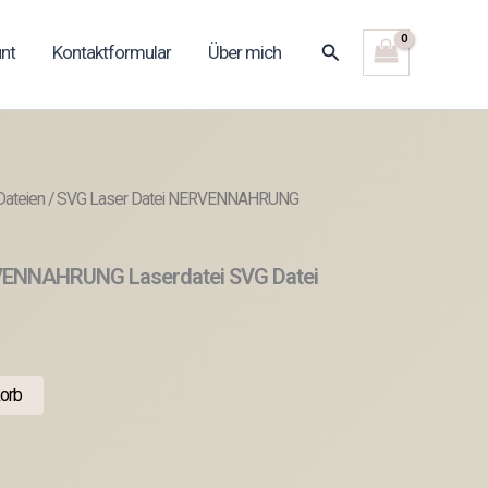
Suchen
nt
Kontaktformular
Über mich
Dateien
/ SVG Laser Datei NERVENNAHRUNG
VENNAHRUNG Laserdatei SVG Datei
orb