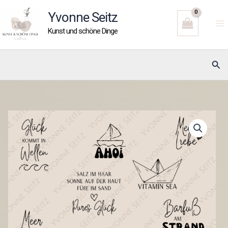
Zum
Yvonne Seitz
Inhalt
Kunst und schöne Dinge
springen
Suc