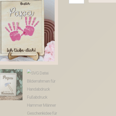
Datei
Bilderrahmen
für
Handabdruck
Fußabdruck
Hammer
Männer
Geschenkidee
für
Papa
Vatertag
Mann
SVG
Laserdatei
Männergeschenk
Mann
Vater
Menge