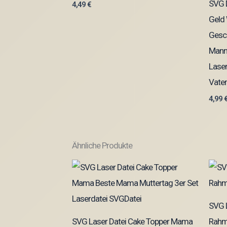
SVG D
4,49
€
Geld
Gesch
Mann 
Lase
Vater
4,99
Ähnliche Produkte
SVG L
SVG Laser Datei Cake Topper Mama
Rahm