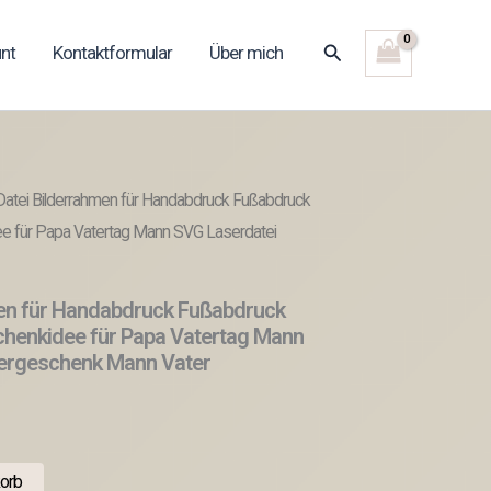
Suchen
nt
Kontaktformular
Über mich
atei Bilderrahmen für Handabdruck Fußabdruck
 für Papa Vatertag Mann SVG Laserdatei
en für Handabdruck Fußabdruck
enkidee für Papa Vatertag Mann
ergeschenk Mann Vater
orb