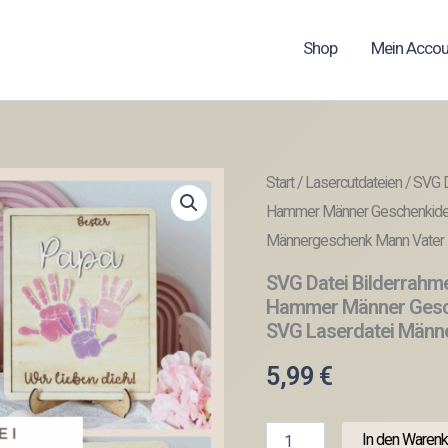
Shop
Mein Accou
Start
/
Lasercutdateien
/ SVG D
Hammer Männer Geschenkidee
Männergeschenk Mann Vater
SVG Datei Bilderrahm
Hammer Männer Gesch
SVG Laserdatei Männ
5,99
€
SVG
In den Warenk