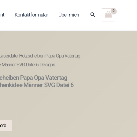
Suchen
nt
Kontaktformular
Über mich
Laserdatei Holzscheiben Papa Opa Vatertag
e Männer SVG Datei 6 Designs
cheiben Papa Opa Vatertag
henkidee Männer SVG Datei 6
orb