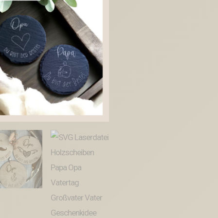
Papa
Opa
Vatertag
Großvater
Vater
Geschenkidee
Männer
SVG
Datei
6
Designs
Menge