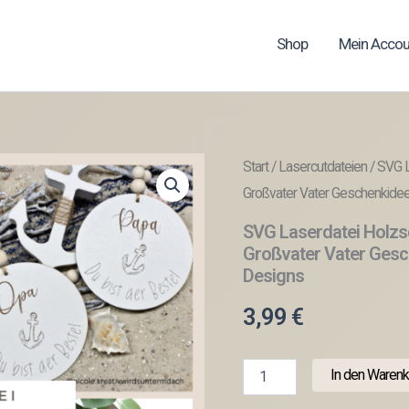
Shop
Mein Accou
Start
/
Lasercutdateien
/ SVG 
Großvater Vater Geschenkide
SVG Laserdatei Holzs
Großvater Vater Gesc
Designs
3,99
€
SVG
In den Warenk
Laserdatei
Holzscheiben