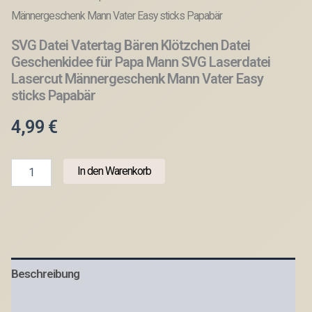
Männergeschenk Mann Vater Easy sticks Papabär
SVG Datei Vatertag Bären Klötzchen Datei
Geschenkidee für Papa Mann SVG Laserdatei
Lasercut Männergeschenk Mann Vater Easy
sticks Papabär
4,99
€
SVG
In den Warenkorb
Datei
Vatertag
Bären
Klötzchen
Datei
Geschenkidee
für
Beschreibung
Papa
Mann
SVG
Produktsicherheit