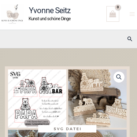
Zum
Yvonne Seitz
Inhalt
Kunst und schöne Dinge
springen
Suc