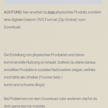
Laserdatei
Lasercut
ACHTUNG
: hier erwirbst du
kein
physisches Produkt, sondern
Männergeschenk
Mann
eine digitale Datei im SVG Format (Zip-Ordner) zum
Vater
Easy
Download.
sticks
Papabär
Menge
Die Erstellung von physischen Produkten und deren
kommerzielle Nutzung ist erlaubt. Solltest du deine daraus
erstellten Produkte in sozialen Netzwerken zeigen, verlinke
mich bitte als Urheber (Yvonne Seitz /
kunst.und.schoene.dinge)
Bei Problemen mit dem Download oder anderem darfst du
dich gerne bei mir melden: