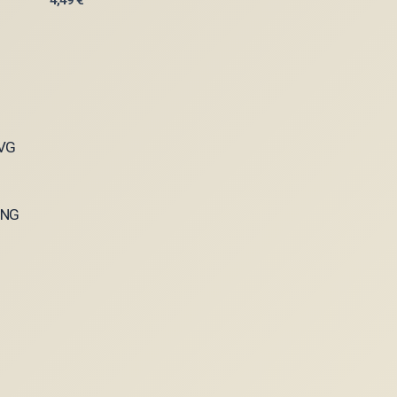
4,49
€
UNG