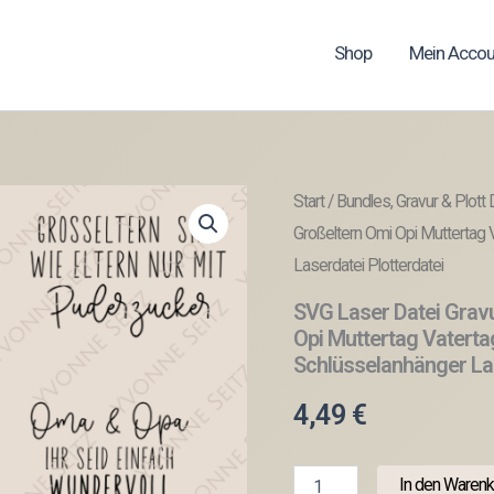
Shop
Mein Accou
Start
/
Bundles, Gravur & Plott 
Großeltern Omi Opi Muttertag
Laserdatei Plotterdatei
SVG Laser Datei Grav
Opi Muttertag Vatert
Schlüsselanhänger Las
4,49
€
SVG
In den Warenk