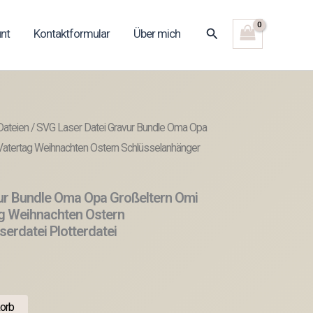
Suchen
nt
Kontaktformular
Über mich
Dateien
/ SVG Laser Datei Gravur Bundle Oma Opa
 Vatertag Weihnachten Ostern Schlüsselanhänger
ur Bundle Oma Opa Großeltern Omi
ag Weihnachten Ostern
erdatei Plotterdatei
orb