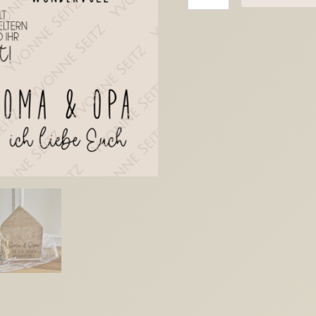
Laser
Datei
Gravur
Bundle
Oma
Opa
Großeltern
Omi
Opi
Muttertag
Vatertag
Weihnachten
Ostern
Schlüsselanhänger
Laserdatei
Plotterdatei
Menge