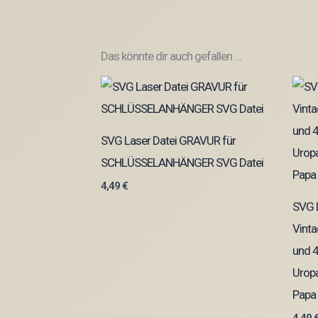
Das könnte dir auch gefallen …
SVG Laser Datei GRAVUR für
SCHLÜSSELANHÄNGER SVG Datei
4,49
€
SVG 
Vint
und 
Urop
Papa 