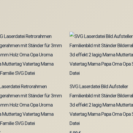
Laserdatei Retrorahmen
SVG Laserdatei Bild Aufsteller
agerahmen mit Ständer für 3mm
Familienbild mit Ständer Bilder
4mm Holz Oma Opa Uroma
3d effekt 2 lagig Mama Muttert
a Muttertag Vatertag Mama
Vatertag Mama Papa Oma Opa
Familie SVG Datei
Datei