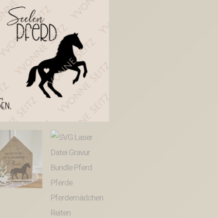
Gravur
Bundle
Pferd
Pferde
Pferdemädchen
Reiten
Schlüsselanhänger
Laserdatei
Plotterdatei
Menge