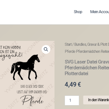
Shop
Mein Accou
Start
/
Bundles, Gravur & Plott 
Pferde Pferdemädchen Reiten 
SVG Laser Datei Grav
Pferdemädchen Reiten
Plotterdatei
4,49
€
SVG
In den Warenk
Laser
Datei