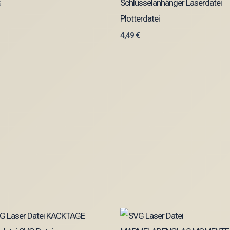
Schlüsselanhänger Laserdatei
€
Plotterdatei
4,49
€