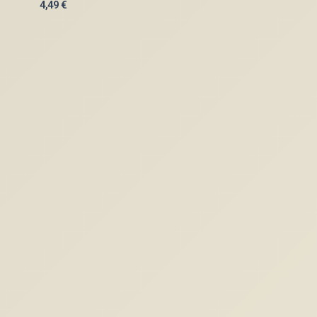
4,49
€