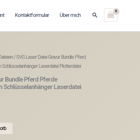
Suchen
nt
Kontaktformular
Über mich
Dateien
/ SVG Laser Datei Gravur Bundle Pferd
Schlüsselanhänger Laserdatei Plotterdatei
ur Bundle Pferd Pferde
 Schlüsselanhänger Laserdatei
orb