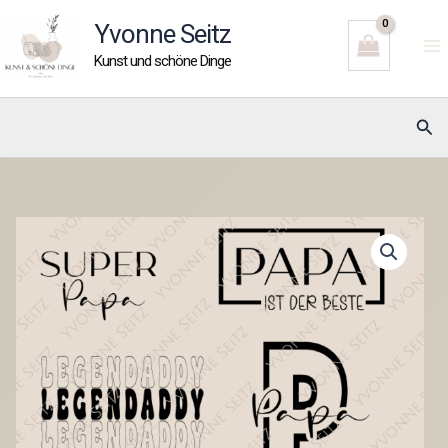
Zum
Yvonne Seitz
Inhalt
Kunst und schöne Dinge
springen
Suc