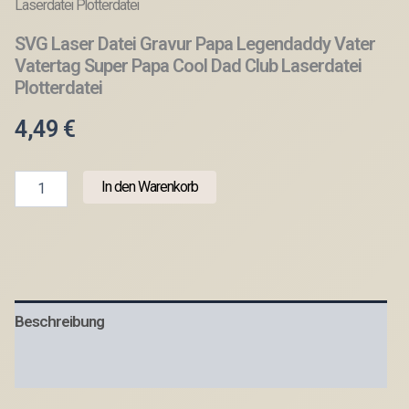
Laserdatei Plotterdatei
SVG Laser Datei Gravur Papa Legendaddy Vater
Vatertag Super Papa Cool Dad Club Laserdatei
Plotterdatei
4,49
€
SVG
In den Warenkorb
Laser
Datei
Gravur
Papa
Legendaddy
Vater
Vatertag
Beschreibung
Super
Papa
Cool
Produktsicherheit
Dad
Club