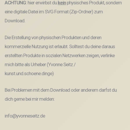
ACHTUNG
: hier erwirbst du
kein
physisches Produkt, sondern
Laserdatei
Plotterdatei
eine digitale Datei im SVG Format (Zip-Ordner) zum
Menge
Download.
Die Erstellung von physischen Produkten und deren
kommerzielle Nutzung ist erlaubt. Solltest du deine daraus
erstellten Produkte in sozialen Netzwerken zeigen, verlinke
mich bitte als Urheber (Yvonne Seitz /
kunst.und.schoene.dinge)
Bei Problemen mit dem Download oder anderem darfst du
dich gerne bei mir melden:
info@yvonneseitz.de