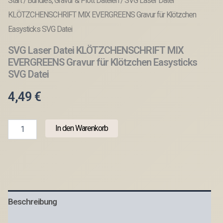
Start
/
Bundles, Gravur & Plott Dateien
/ SVG Laser Datei
KLÖTZCHENSCHRIFT MIX EVERGREENS Gravur für Klötzchen
Easysticks SVG Datei
SVG Laser Datei KLÖTZCHENSCHRIFT MIX
EVERGREENS Gravur für Klötzchen Easysticks
SVG Datei
4,49
€
SVG
In den Warenkorb
Laser
Datei
KLÖTZCHENSCHRIFT
MIX
EVERGREENS
Gravur
für
Beschreibung
Klötzchen
Easysticks