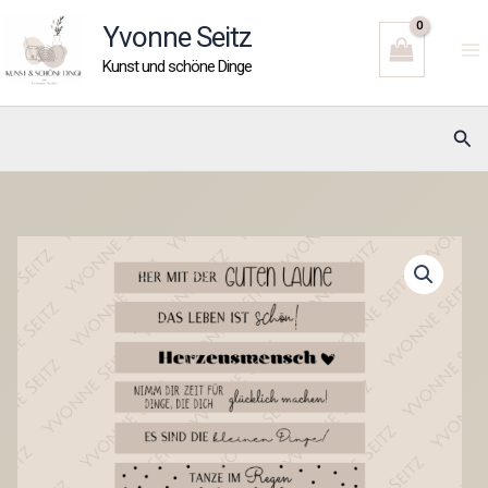
Zum
Yvonne Seitz
Inhalt
Kunst und schöne Dinge
springen
Suc