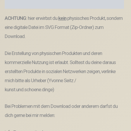
SVG
Produktsicherheit
Datei
Menge
ACHTUNG
: hier erwirbst du
kein
physisches Produkt, sondern
eine digitale Datei im SVG Format (Zip-Ordner) zum
Download.
Die Erstellung von physischen Produkten und deren
kommerzielle Nutzung ist erlaubt. Solltest du deine daraus
erstellten Produkte in sozialen Netzwerken zeigen, verlinke
mich bitte als Urheber (Yvonne Seitz /
kunst.und.schoene.dinge)
Bei Problemen mit dem Download oder anderem darfst du
dich gerne bei mir melden: