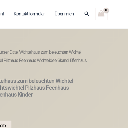
Suchen
nt
Kontaktformular
Über mich
aser Datei Wichtelhaus zum beleuchten Wichtel
l Pilzhaus Feenhaus Wichtelidee Skandi Elfenhaus
telhaus zum beleuchten Wichtel
tswichtel Pilzhaus Feenhaus
fenhaus Kinder
orb