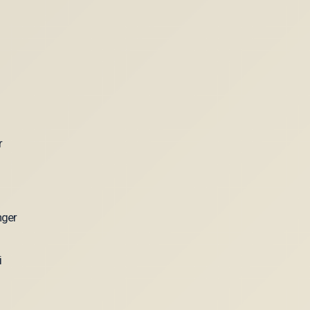
nger
i