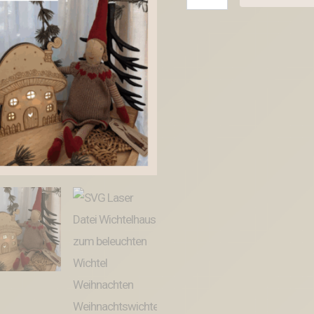
Laser
Datei
Wichtelhaus
zum
beleuchten
Wichtel
Weihnachten
Weihnachtswichtel
Pilzhaus
Feenhaus
Wichtelidee
Skandi
Elfenhaus
Kinder
Menge