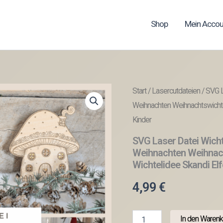
Shop
Mein Accou
Start
/
Lasercutdateien
/ SVG L
Weihnachten Weihnachtswichte
Kinder
SVG Laser Datei Wich
Weihnachten Weihnach
Wichtelidee Skandi El
4,99
€
SVG
In den Warenk