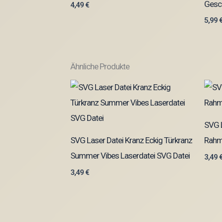
Gesch
4,49
€
5,99
Ähnliche Produkte
SVG L
SVG Laser Datei Kranz Eckig Türkranz
Rahm
Summer Vibes Laserdatei SVG Datei
3,49
3,49
€