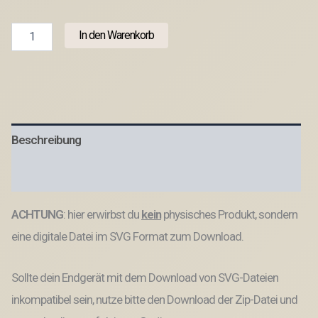
SVG
In den Warenkorb
Laserdatei
2er
Set
Holzscheibe
Pflanzenstecker
Geschenkscheibe
Erzieherin
Beschreibung
Abschied
Kindergarten
SVG
Produktsicherheit
Datei
Menge
ACHTUNG
: hier erwirbst du
kein
physisches Produkt, sondern
eine digitale Datei im SVG Format zum Download.
Sollte dein Endgerät mit dem Download von SVG-Dateien
inkompatibel sein, nutze bitte den Download der Zip-Datei und