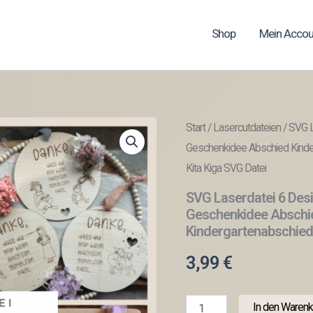
Shop
Mein Accou
Start
/
Lasercutdateien
/ SVG L
Geschenkidee Abschied Kinder
Kita Kiga SVG Datei
SVG Laserdatei 6 Des
Geschenkidee Abschie
Kindergartenabschied
3,99
€
SVG
In den Warenk