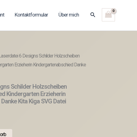
Suchen
nt
Kontaktformular
Über mich
aserdatei 6 Designs Schilder Holzscheiben
garten Erzieherin Kindergartenabschied Danke
igns Schilder Holzscheiben
d Kindergarten Erzieherin
 Danke Kita Kiga SVG Datei
orb