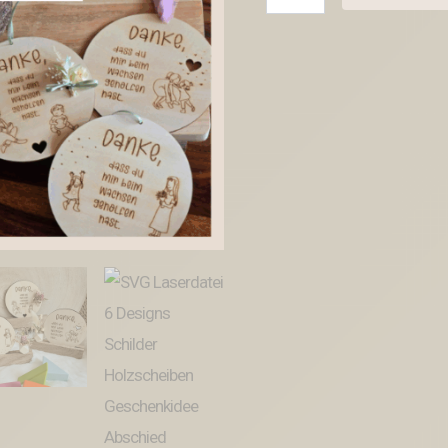
Laserdatei
6
Designs
Schilder
Holzscheiben
Geschenkidee
Abschied
Kindergarten
Erzieherin
Kindergartenabschied
Danke
Kita
Kiga
SVG
Datei
Menge