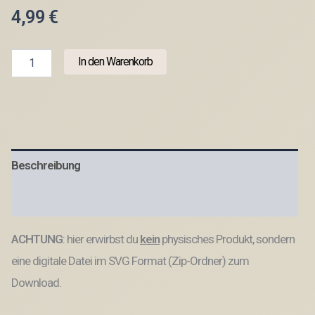
4,99
€
SVG
In den Warenkorb
Laserdatei
Bilderrahmen
Jahrescolage
Mein
erstes
Jahr
Baby
Beschreibung
1.
Geburtstag
Geburt
Produktsicherheit
geschenkidee
zur
ACHTUNG
: hier erwirbst du
kein
physisches Produkt, sondern
Geburt
SVG
eine digitale Datei im SVG Format (Zip-Ordner) zum
Datei
für
Download.
3mm
und