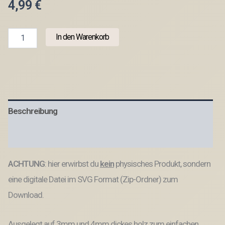
4,99
€
SVG
In den Warenkorb
Laserdatei
Ständer
für
Ultraschallbild
Schwangerschaft
3mm
und
Beschreibung
4mm
Holz
Muttertag
Produktsicherheit
Mama
Familie
ACHTUNG
: hier erwirbst du
kein
physisches Produkt, sondern
Geburt
Baby
eine digitale Datei im SVG Format (Zip-Ordner) zum
SVG
Datei
Download.
Menge
Ausgelegt auf 3mm und 4mm dickes holz zum einfachen