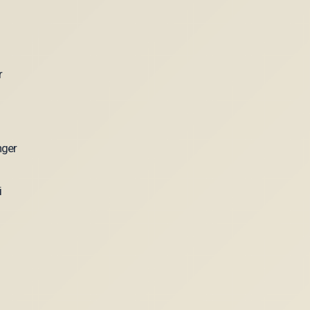
nger
i