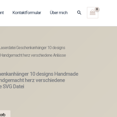
Suchen
nt
Kontaktformular
Über mich
Laserdatei Geschenkanhänger 10 designs
 Handgemacht herz verschiedene Anlässe
henkanhänger 10 designs Handmade
andgemacht herz verschiedene
e SVG Datei
orb