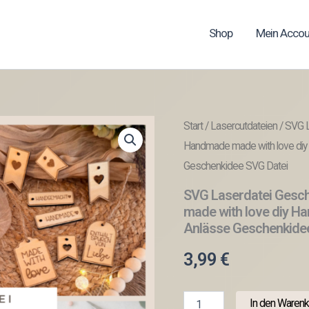
Shop
Mein Accou
Start
/
Lasercutdateien
/ SVG 
Handmade made with love diy
Geschenkidee SVG Datei
SVG Laserdatei Gesc
made with love diy H
Anlässe Geschenkide
3,99
€
SVG
In den Warenk