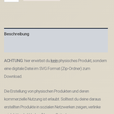
Geschenkanhänger
Herbst
Kürbis
Pilz
Sweater
weather
Beschreibung
Etiketten
Tags
SVG-
Produktsicherheit
Datei
Menge
ACHTUNG
: hier erwirbst du
kein
physisches Produkt, sondern
eine digitale Datei im SVG Format (Zip-Ordner) zum
Download.
Die Erstellung von physischen Produkten und deren
kommerzielle Nutzung ist erlaubt. Solltest du deine daraus
erstellten Produkte in sozialen Netzwerken zeigen, verlinke