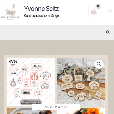
Zum
Yvonne Seitz
Inhalt
Kunst und schöne Dinge
springen
Suc