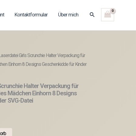
Suchen
nt
Kontaktformular
Über mich
aserdatei Girls Scrunchie Halter Verpackung für
en Einhorn 8 Designs Geschenkidde für Kinder
Scrunchie Halter Verpackung für
es Mädchen Einhorn 8 Designs
der SVG-Datei
orb