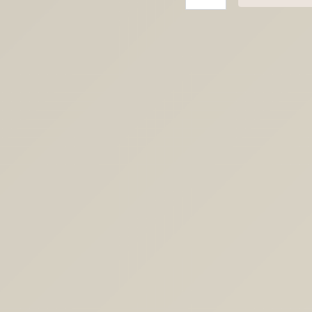
Laserdatei
Girls
Scrunchie
Halter
Verpackung
für
Haargummis
Scrunchies
Mädchen
Einhorn
8
Designs
Geschenkidde
für
Kinder
SVG-
Datei
Menge