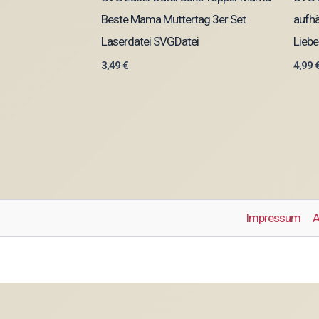
Beste Mama Muttertag 3er Set
aufhä
Laserdatei SVGDatei
Liebe
3,49
€
4,99
Impressum