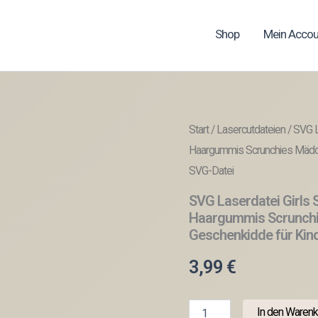
Shop
Mein Accou
Start
/
Lasercutdateien
/ SVG L
Haargummis Scrunchies Mädch
SVG-Datei
SVG Laserdatei Girls 
Haargummis Scrunchi
Geschenkidde für Kin
3,99
€
SVG
In den Warenk