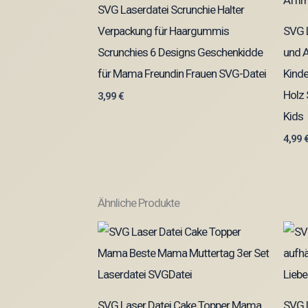
SVG Laserdatei Scrunchie Halter
Verpackung für Haargummis
SVG 
Scrunchies 6 Designs Geschenkidde
und A
für Mama Freundin Frauen SVG-Datei
Kind
Holz 
3,99
€
Kids
4,99
Ähnliche Produkte
SVG Laser Datei Cake Topper Mama
SVG 