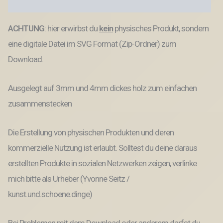
Produktsicherheit
3mm
und
ACHTUNG
: hier erwirbst du
kein
physisches Produkt, sondern
4mm
Holz
eine digitale Datei im SVG Format (Zip-Ordner) zum
Trockenblumen
Beste
Download.
Mama
Mutter
Ausgelegt auf 3mm und 4mm dickes holz zum einfachen
Mami
Familie
zusammenstecken
SVG
Datei
Menge
Die Erstellung von physischen Produkten und deren
kommerzielle Nutzung ist erlaubt. Solltest du deine daraus
erstellten Produkte in sozialen Netzwerken zeigen, verlinke
mich bitte als Urheber (Yvonne Seitz /
kunst.und.schoene.dinge)
Bei Problemen mit dem Download oder anderem darfst du