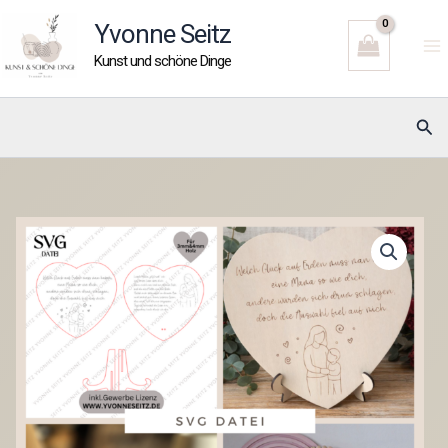
Zum
Yvonne Seitz
Inhalt
Kunst und schöne Dinge
springen
Suc