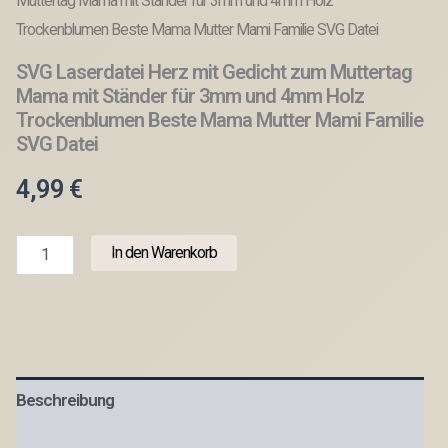
Muttertag Mama mit Ständer für 3mm und 4mm Holz
Trockenblumen Beste Mama Mutter Mami Familie SVG Datei
SVG Laserdatei Herz mit Gedicht zum Muttertag
Mama mit Ständer für 3mm und 4mm Holz
Trockenblumen Beste Mama Mutter Mami Familie
SVG Datei
4,99
€
SVG
In den Warenkorb
Laserdatei
Herz
mit
Gedicht
zum
Muttertag
Mama
Beschreibung
mit
Ständer
für