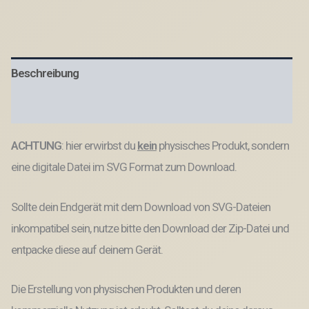
Mama
Muttertag
Mutterliebe
für
Kränze
Beschreibung
Wanddeko
Gravur
SVG
Produktsicherheit
Datei
Menge
ACHTUNG
: hier erwirbst du
kein
physisches Produkt, sondern
eine digitale Datei im SVG Format zum Download.
Sollte dein Endgerät mit dem Download von SVG-Dateien
inkompatibel sein, nutze bitte den Download der Zip-Datei und
entpacke diese auf deinem Gerät.
Die Erstellung von physischen Produkten und deren