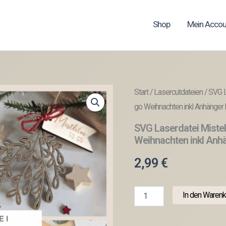
Shop
Mein Accou
Start
/
Lasercutdateien
/ SVG L
go Weihnachten inkl Anhänger 
SVG Laserdatei Mistel
Weihnachten inkl Anhä
2,99
€
SVG
In den Warenk
Laserdatei
Mistelzweig
Mini