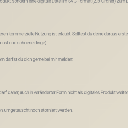
odukt, sondern eine digitale Datei im SVG Format (Zip-Ordner) zum
ren kommerzielle Nutzung ist erlaubt. Solltest du deine daraus erste
 kunst.und.schoene.dinge)
 darfst du dich gerne bei mir melden:
und darf daher, auch in veränderter Form nicht als digitales Produkt 
, umgetauscht noch storniert werden.