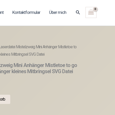
Suchen
nt
Kontaktformular
Über mich
aserdatei Mistelzweig Mini Anhänger Mistletoe to
kleines Mitbringsel SVG Datei
zweig Mini Anhänger Mistletoe to go
nger kleines Mitbringsel SVG Datei
orb