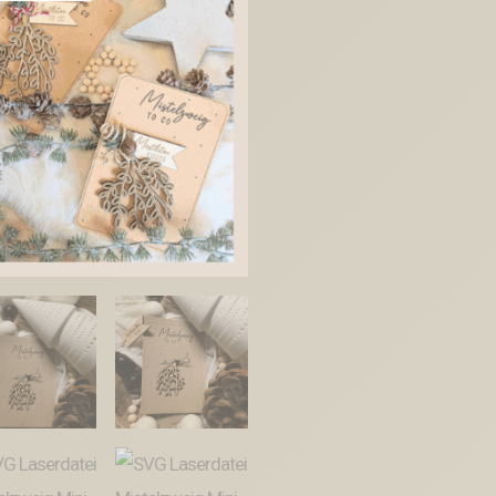
Anhänger
Mistletoe
to
go
Weihnachten
inkl
Anhänger
kleines
Mitbringsel
SVG
Datei
Menge