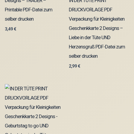
Designs – TRAUER –
IN DER TÜTE PRINT
Printable PDF-Datei zum
DRUCKVORLAGE PDF
selber drucken
Verpackung für Kleinigkeiten
Geschenkkarte 2 Designs –
3,49
€
Liebe in der Tüte UND
Herzensgruß PDF-Datei zum
selber drucken
2,99
€