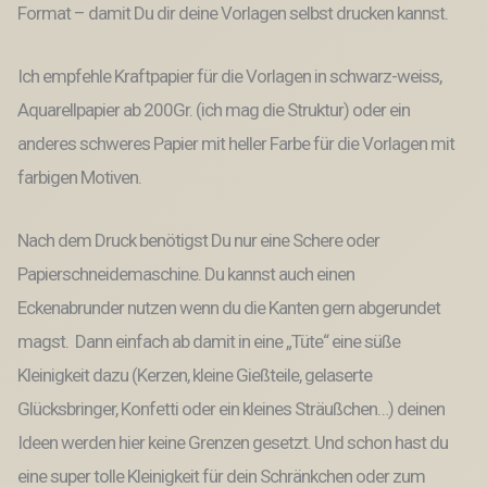
Format – damit Du dir deine Vorlagen selbst drucken kannst.
krachen
Printable
PDF
Ich empfehle Kraftpapier für die Vorlagen in schwarz-weiss,
Datei
Aquarellpapier ab 200Gr. (ich mag die Struktur) oder ein
Menge
anderes schweres Papier mit heller Farbe für die Vorlagen mit
farbigen Motiven.
Nach dem Druck benötigst Du nur eine Schere oder
Papierschneidemaschine. Du kannst auch einen
Eckenabrunder nutzen wenn du die Kanten gern abgerundet
magst. Dann einfach ab damit in eine „Tüte“ eine süße
Kleinigkeit dazu (Kerzen, kleine Gießteile, gelaserte
Glücksbringer, Konfetti oder ein kleines Sträußchen…) deinen
Ideen werden hier keine Grenzen gesetzt. Und schon hast du
eine super tolle Kleinigkeit für dein Schränkchen oder zum