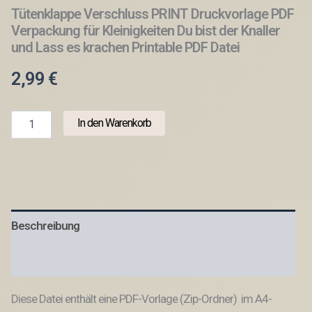
Tütenklappe Verschluss PRINT Druckvorlage PDF
Verpackung für Kleinigkeiten Du bist der Knaller
und Lass es krachen Printable PDF Datei
2,99
€
Tütenklappe
In den Warenkorb
Verschluss
PRINT
Druckvorlage
PDF
Verpackung
für
Kleinigkeiten
Beschreibung
Du
bist
der
Produktsicherheit
Knaller
und
Diese Datei enthält eine PDF-Vorlage (Zip-Ordner) im A4-
Lass
es