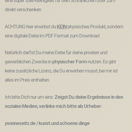
eine super tolle Kleinigkeit für dein Schränkchen oder zum
direkt verschenken.
ACHTUNG hier erwirbst du
KEIN
physisches Produkt, sondern
eine digitale Datei im PDF Format zum Download.
Natürlich darfst Du meine Datei für deine privaten und
gewerblichen Zwecke
in
physischer Form
nutzen.
Es gibt
keine
zusätzliche Lizenz, die Du erwerben musst,
bei mir ist
alles im Preis enthalten.
Ich bitte Dich nur um eins:
Zeigst Du deine Ergebnisse in den
sozialen Medien, verlinke mich bitte als Urheber:
yvonneseitz.de / kunst.und.schoene.dinge