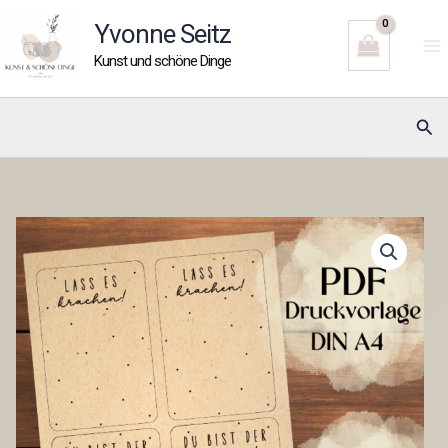
Zum
Yvonne Seitz
Inhalt
Kunst und schöne Dinge
springen
Suc