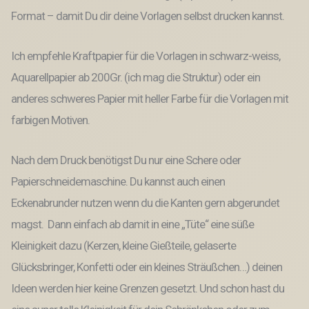
Du
Format – damit Du dir deine Vorlagen selbst drucken kannst.
bist
der
knaller
Ich empfehle Kraftpapier für die Vorlagen in schwarz-weiss,
Printable
Aquarellpapier ab 200Gr. (ich mag die Struktur) oder ein
Silvester
Postkarten
anderes schweres Papier mit heller Farbe für die Vorlagen mit
Menge
farbigen Motiven.
Nach dem Druck benötigst Du nur eine Schere oder
Papierschneidemaschine. Du kannst auch einen
Eckenabrunder nutzen wenn du die Kanten gern abgerundet
magst. Dann einfach ab damit in eine „Tüte“ eine süße
Kleinigkeit dazu (Kerzen, kleine Gießteile, gelaserte
Glücksbringer, Konfetti oder ein kleines Sträußchen…) deinen
Ideen werden hier keine Grenzen gesetzt. Und schon hast du