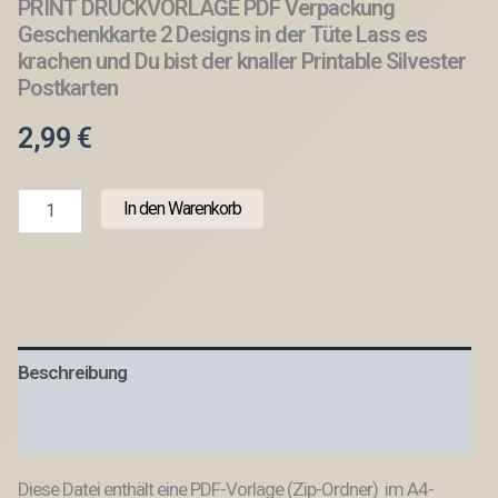
PRINT DRUCKVORLAGE PDF Verpackung
Geschenkkarte 2 Designs in der Tüte Lass es
krachen und Du bist der knaller Printable Silvester
Postkarten
2,99
€
PRINT
In den Warenkorb
DRUCKVORLAGE
PDF
Verpackung
Geschenkkarte
2
Designs
in
Beschreibung
der
Tüte
Lass
Produktsicherheit
es
krachen
Diese Datei enthält eine PDF-Vorlage (Zip-Ordner) im A4-
und