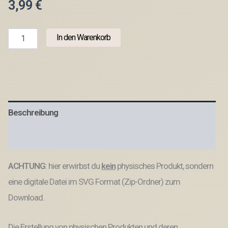
3,99
€
SVG
In den Warenkorb
Laserdatei
6
Designs
Mini
Silvesterparty
Streudeko
Silvester
Beschreibung
Neujahr
Jahreswechsel
Party
Produktsicherheit
to
go
ACHTUNG
: hier erwirbst du
kein
physisches Produkt, sondern
Kleinigkeit
Mitbringsel
eine digitale Datei im SVG Format (Zip-Ordner) zum
SVG
Datei
Download.
Menge
Die Erstellung von physischen Produkten und deren