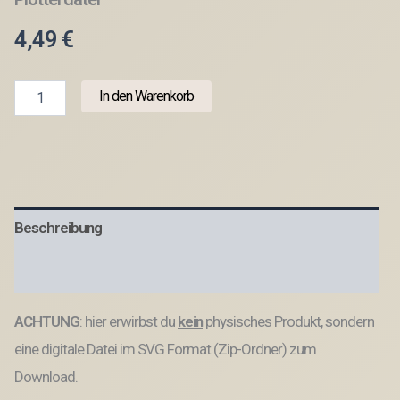
4,49
€
SVG
In den Warenkorb
Laser
Datei
Gravur
How
to
have
a
Beschreibung
beachbody
selflove
strong
Produktsicherheit
woman
Laserdatei
ACHTUNG
: hier erwirbst du
kein
physisches Produkt, sondern
Plotterdatei
Menge
eine digitale Datei im SVG Format (Zip-Ordner) zum
Download.