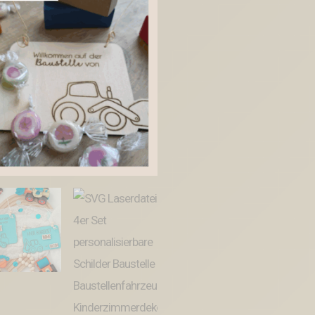
Set
personalisierbare
Schilder
Baustelle
Baustellenfahrzeuge
Kinderzimmerdeko
Türschild
SVG-
Datei
Menge