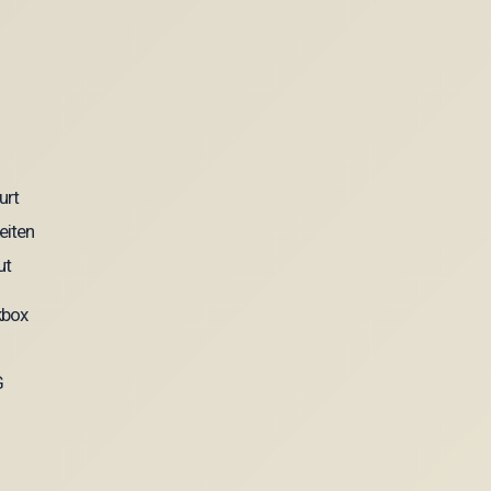
kbox
G