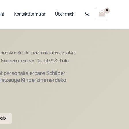
Suchen
nt
Kontaktformular
Über mich
aserdatei 4er Set personalisierbare Schilder
e Kinderzimmerdeko Türschild SVG-Datei
t personalisierbare Schilder
fahrzeuge Kinderzimmerdeko
orb