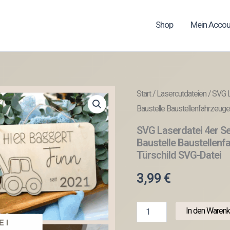
Shop
Mein Accou
Start
/
Lasercutdateien
/ SVG L
Baustelle Baustellenfahrzeug
SVG Laserdatei 4er Se
Baustelle Baustellen
Türschild SVG-Datei
3,99
€
SVG
In den Warenk
Laserdatei
4er