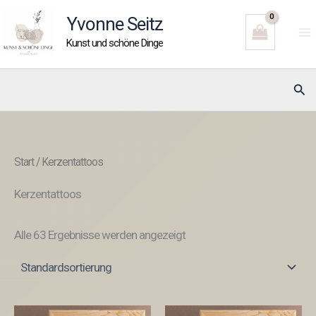
Zum
Yvonne Seitz
Inhalt
Kunst und schöne Dinge
springen
Suc
Start
/ Kerzentattoos
Kerzentattoos
Alle 63 Ergebnisse werden angezeigt