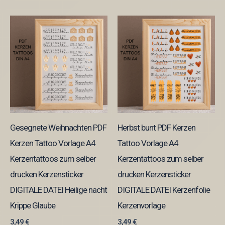
Gesegnete Weihnachten PDF
Herbst bunt PDF Kerzen
Kerzen Tattoo Vorlage A4
Tattoo Vorlage A4
Kerzentattoos zum selber
Kerzentattoos zum selber
drucken Kerzensticker
drucken Kerzensticker
DIGITALE DATEI Heilige nacht
DIGITALE DATEI Kerzenfolie
Krippe Glaube
Kerzenvorlage
3,49
€
3,49
€