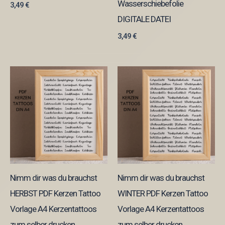
Wasserschiebefolie
3,49
€
DIGITALE DATEI
3,49
€
Nimm dir was du brauchst
Nimm dir was du brauchst
HERBST PDF Kerzen Tattoo
WINTER PDF Kerzen Tattoo
Vorlage A4 Kerzentattoos
Vorlage A4 Kerzentattoos
zum selber drucken
zum selber drucken